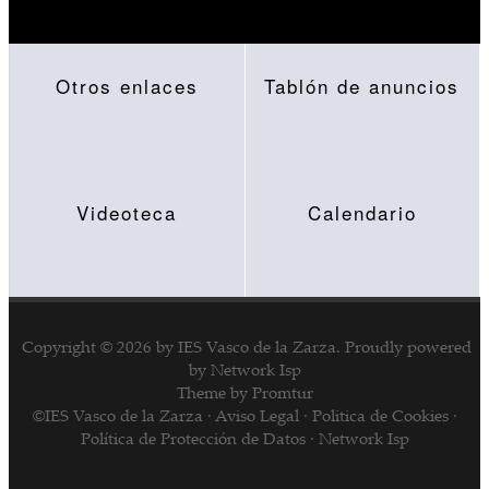
Otros enlaces
Tablón de anuncios
Videoteca
Calendario
Copyright © 2026 by
IES Vasco de la Zarza
.
Proudly powered
by
Network Isp
Theme by Promtur
©IES Vasco de la Zarza ·
Aviso Legal
·
Politica de Cookies
·
Política de Protección de Datos
·
Network Isp