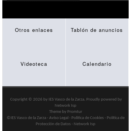
Otros enlaces
Tablón de anuncios
Videoteca
Calendario
Copyright © 2026 by
IES Vasco de la Zarza
.
Proudly powered by
Network Isp
Theme by Promtur
©IES Vasco de la Zarza ·
Aviso Legal
·
Politica de Cookies
·
Política de
Protección de Datos
·
Network Isp