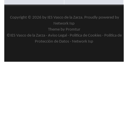
Copyright © 2026 by
IES Vasco de la Zarza
.
Proudly powered by
Network Isp
Theme by Promtur
©IES Vasco de la Zarza ·
Aviso Legal
·
Politica de Cookies
·
Política de
Protección de Datos
·
Network Isp