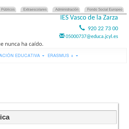
 Públicos
Extraescolares
Administración
Fondo Social Europeo
IES Vasco de la Zarza
920 22 73 00
05000737@educa.jcyl.es
ue nunca ha caído.
ACIÓN EDUCATIVA
ERASMUS +
ica